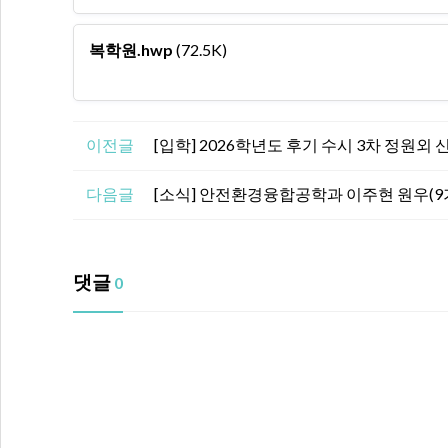
복학원.hwp
(72.5K)
이전글
[입학] 2026학년도 후기 수시 3차 정원외
다음글
[소식] 안전환경융합공학과 이주현 원우(9
댓글
0