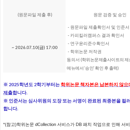
(원문파일 제출 후)
원문 검증 및 승인
- 원문파일 제출확인서 및 인준
- 카피킬러캠퍼스 결과 확인서
- 연구윤리준수확인서
~ 2026.07.10(금) 17:00
- 학위논문 저작권
동의서
(
학위논문제출사이트의 제
메뉴에서 ‘승인’ 확인 후 출력)
※ 2025학년도 2학기부터는
학위논문 책자본은 납본하지 않으
제출
합니다.
※ 인준서는 심사위원의 도장 또는 서명이 완료된 최종본을 컬러로 스
합니다.
*(참고)학위논문 dCollection 서비스가 DB 패치 작업으로 인해
서비